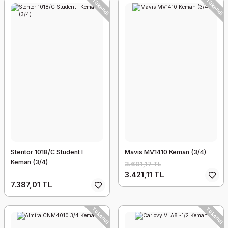
Tükendi
Tükendi
Stentor 1018/C Student I
Mavis MV1410 Keman (3/4)
Keman (3/4)
3.601,17 TL
3.421,11 TL
7.387,01 TL
Tükendi
Tükendi