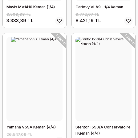
Mavis MV1410 Keman (1/4)
Carlovy VLA9 - 1/4 Keman
3.508,83 TL
8.772,07 TL
3.333,39 TL
8.421,19 TL
Tükendi
Tükendi
Yamaha V5SA Keman (4/4)
Stentor 1550/A Conservatoire
I Keman (4/4)
26.547,06 TL