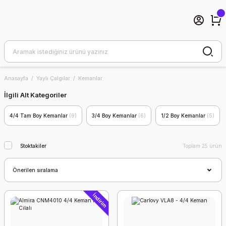
Anasayfa
Yaylı Çalgılar
Kemanlar
İlgili Alt Kategoriler
4/4 Tam Boy Kemanlar
(9)
3/4 Boy Kemanlar
(6)
1/2 Boy Kemanlar
(5)
Stoktakiler
Toplam 25 ürün
İndirim