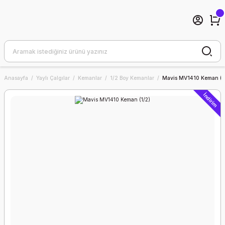
Anasayfa
Yaylı Çalgılar
Kemanlar
1/2 Boy Kemanlar
Mavis MV1410 Keman (1
İndirim