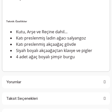
Teknik Özellikler
Kutu, Arşe ve Reçine dahil...
Katı preslenmiş ladin ağacı salyangoz
Katı preslenmiş akçaağaç gövde
Siyah boyalı akçaağaçtan klavye ve pigler
4 adet ağaç boyalı şimşir burgu
Yorumlar
Taksit Seçenekleri
Bu ürüne ilk yorumu siz yapın!