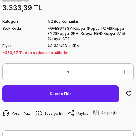
3.508,83 TL
3.333,39 TL
Kategori
1/2 Boy Kemanlar
Stok Kodu
4GFE867SGY(Kopya-(Kopya-PDM)(Kopya-
EY2)(Kopya-2KH)(Kopya-F5H)(Kopya-7A5)
(Kopya-CT1)
Fiyat
63,33 USD + KDV
*366,67 TL den başlayan taksitlerle!
Sepete Ekle
Karşılaştır
Yorum Yaz
Tavsiye Et
Paylaş