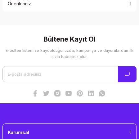
Önerileriniz
Yorum Yaz
Bu ürünün fiyat bilgisi, resim, ürün açıklamalarında ve diğer
konularda yetersiz gördüğünüz noktaları öneri formunu
kullanarak tarafımıza iletebilirsiniz.
Görüş ve önerileriniz için teşekkür ederiz.
Bültene Kayıt Ol
E-bülten listemize kaydolduğunuzda, kampanya ve duyurulardan ilk
Ürün resmi kalitesiz, bozuk veya görüntülenemiyor.
sizin haberiniz olur.
Ürün açıklamasında eksik bilgiler bulunuyor.
Ürün bilgilerinde hatalar bulunuyor.
Ürün fiyatı diğer sitelerden daha pahalı.
Bu ürüne benzer farklı alternatifler olmalı.
Gönder
Kurumsal