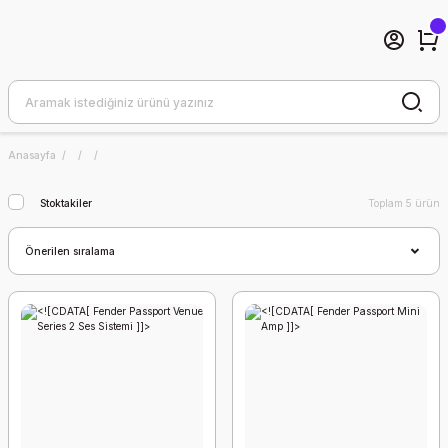
Anasayfa
Stoktakiler
Toplam 5 ürün