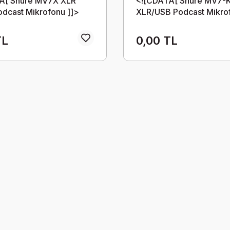
A[ Shure MV7X XLR
<![CDATA[ Shure MV7-
Podcast Mikrofonu ]]>
XLR/USB Podcast Mikro
Stand Paketi ]]>
TL
0,00 TL