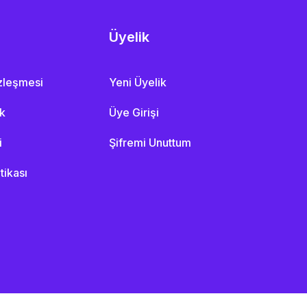
Üyelik
özleşmesi
Yeni Üyelik
ik
Üye Girişi
i
Şifremi Unuttum
itikası