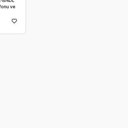
K-BNDL
fonu ve