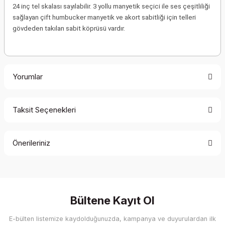
24 inç tel skalası sayılabilir. 3 yollu manyetik seçici ile ses çeşitliliği
sağlayan çift humbucker manyetik ve akort sabitliği için telleri
gövdeden takılan sabit köprüsü vardır.
Yorumlar
Taksit Seçenekleri
Bu ürüne ilk yorumu siz yapın!
Önerileriniz
Yorum Yaz
Bu ürünün fiyat bilgisi, resim, ürün açıklamalarında ve diğer
konularda yetersiz gördüğünüz noktaları öneri formunu
kullanarak tarafımıza iletebilirsiniz.
Görüş ve önerileriniz için teşekkür ederiz.
Bültene Kayıt Ol
E-bülten listemize kaydolduğunuzda, kampanya ve duyurulardan ilk
Ürün resmi kalitesiz, bozuk veya görüntülenemiyor.