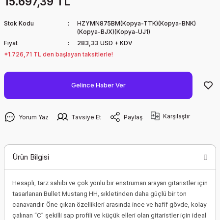
15.697,39 TL
Stok Kodu
HZYMN875BM(Kopya-TTK)(Kopya-BNK)
(Kopya-BJX)(Kopya-UJ1)
Fiyat
283,33 USD + KDV
*1.726,71 TL den başlayan taksitlerle!
Gelince Haber Ver
Karşılaştır
Yorum Yaz
Tavsiye Et
Paylaş
Ürün Bilgisi
Hesaplı, tarz sahibi ve çok yönlü bir enstrüman arayan gitaristler için
tasarlanan Bullet Mustang HH, sıkletinden daha güçlü bir ton
canavarıdır. Öne çıkan özellikleri arasında ince ve hafif gövde, kolay
çalınan “C” şekilli sap profili ve küçük elleri olan gitaristler için ideal