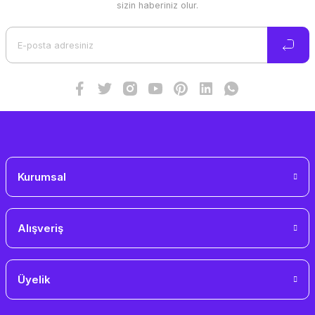
sizin haberiniz olur.
Ürün açıklamasında eksik bilgiler bulunuyor.
Ürün bilgilerinde hatalar bulunuyor.
Ürün fiyatı diğer sitelerden daha pahalı.
Bu ürüne benzer farklı alternatifler olmalı.
Gönder
Kurumsal
Alışveriş
Üyelik