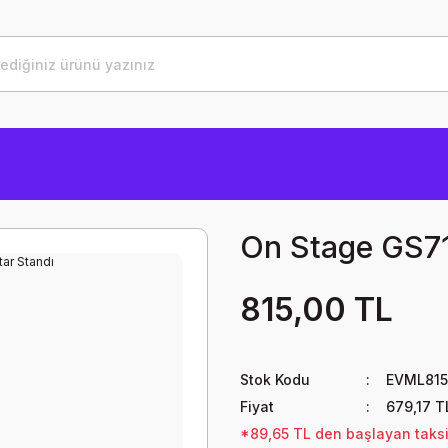
On Stage GS715
815,00 TL
Stok Kodu
EVML81
Fiyat
679,17 T
*89,65 TL den başlayan taksit