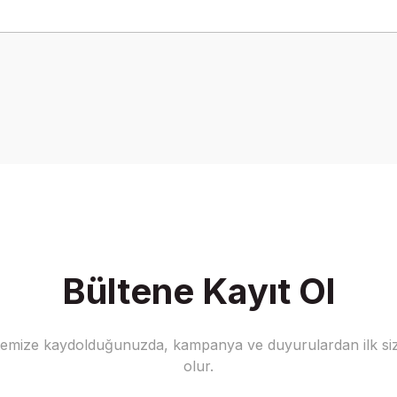
onularda yetersiz gördüğünüz noktaları öneri formunu kullanarak tarafımız
Bu ürüne ilk yorumu siz yapın!
Yorum Yaz
Bültene Kayıt Ol
stemize kaydolduğunuzda, kampanya ve duyurulardan ilk siz
Gönder
olur.