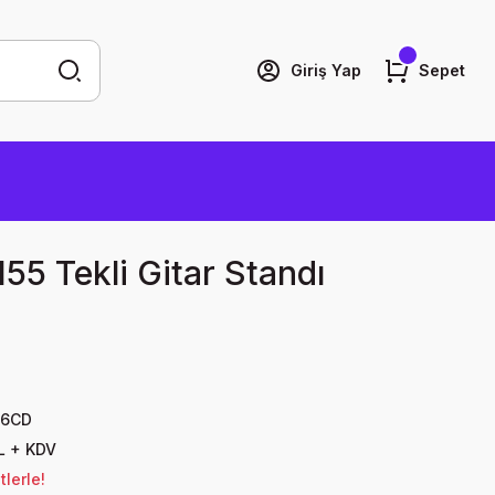
Giriş Yap
Sepet
5 Tekli Gitar Standı
56CD
L + KDV
lerle!