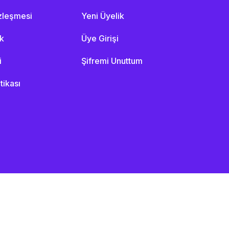
özleşmesi
Yeni Üyelik
ik
Üye Girişi
i
Şifremi Unuttum
itikası