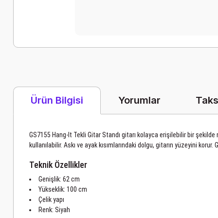
Yorumlar
Taks
Ürün Bilgisi
GS7155 Hang-It Tekli Gitar Standı gitarı kolayca erişilebilir bir şekild
kullanılabilir. Askı ve ayak kısımlarındaki dolgu, gitarın yüzeyini korur
Teknik Özellikler
Genişlik: 62 cm
Yükseklik: 100 cm
Çelik yapı
Renk: Siyah