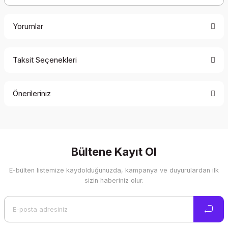
Yorumlar
Taksit Seçenekleri
Bu ürüne ilk yorumu siz yapın!
Önerileriniz
Yorum Yaz
Bu ürünün fiyat bilgisi, resim, ürün açıklamalarında ve diğer
konularda yetersiz gördüğünüz noktaları öneri formunu
kullanarak tarafımıza iletebilirsiniz.
Görüş ve önerileriniz için teşekkür ederiz.
Bültene Kayıt Ol
E-bülten listemize kaydolduğunuzda, kampanya ve duyurulardan ilk
Ürün resmi kalitesiz, bozuk veya görüntülenemiyor.
sizin haberiniz olur.
Ürün açıklamasında eksik bilgiler bulunuyor.
Ürün bilgilerinde hatalar bulunuyor.
Ürün fiyatı diğer sitelerden daha pahalı.