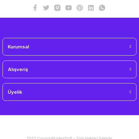
Bu ürüne benzer farklı alternatifler olmalı.
Gönder
Kurumsal
Alışveriş
Üyelik
2022 Copyright IdeaSoft - Tüm Hakları Saklıdır.