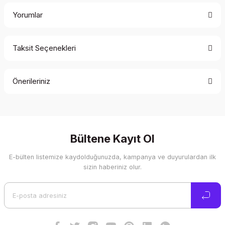
Yorumlar
Taksit Seçenekleri
Bu ürüne ilk yorumu siz yapın!
Önerileriniz
Yorum Yaz
Bu ürünün fiyat bilgisi, resim, ürün açıklamalarında ve diğer
konularda yetersiz gördüğünüz noktaları öneri formunu
kullanarak tarafımıza iletebilirsiniz.
Görüş ve önerileriniz için teşekkür ederiz.
Bültene Kayıt Ol
E-bülten listemize kaydolduğunuzda, kampanya ve duyurulardan ilk
Ürün resmi kalitesiz, bozuk veya görüntülenemiyor.
sizin haberiniz olur.
Ürün açıklamasında eksik bilgiler bulunuyor.
Ürün bilgilerinde hatalar bulunuyor.
Ürün fiyatı diğer sitelerden daha pahalı.
Bu ürüne benzer farklı alternatifler olmalı.