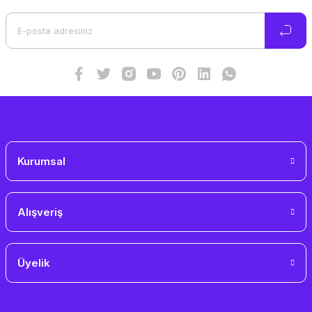
Ürün açıklamasında eksik bilgiler bulunuyor.
Ürün bilgilerinde hatalar bulunuyor.
Ürün fiyatı diğer sitelerden daha pahalı.
Bu ürüne benzer farklı alternatifler olmalı.
Gönder
Kurumsal
Alışveriş
Üyelik