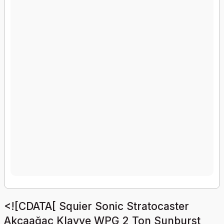
<![CDATA[ Squier Sonic Stratocaster
Akçaağaç Klavye WPG 2 Ton Sunburst