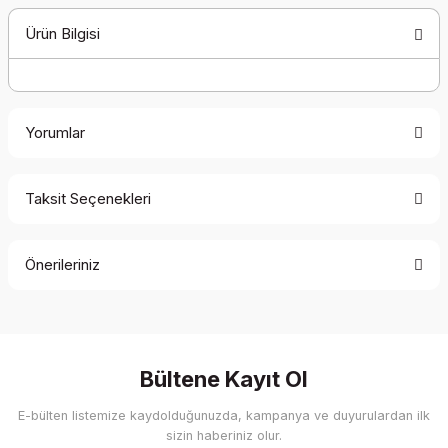
Ürün Bilgisi
Yorumlar
Taksit Seçenekleri
Bu ürüne ilk yorumu siz yapın!
Önerileriniz
Yorum Yaz
Bu ürünün fiyat bilgisi, resim, ürün açıklamalarında ve diğer
konularda yetersiz gördüğünüz noktaları öneri formunu
kullanarak tarafımıza iletebilirsiniz.
Görüş ve önerileriniz için teşekkür ederiz.
Bültene Kayıt Ol
E-bülten listemize kaydolduğunuzda, kampanya ve duyurulardan ilk
Ürün resmi kalitesiz, bozuk veya görüntülenemiyor.
sizin haberiniz olur.