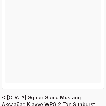
<![CDATA[ Squier Sonic Mustang
Akçaağaç Klavye WPG 2 Ton Sunburst