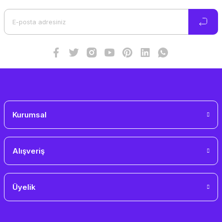
Ürün açıklamasında eksik bilgiler bulunuyor.
Ürün bilgilerinde hatalar bulunuyor.
Ürün fiyatı diğer sitelerden daha pahalı.
Bu ürüne benzer farklı alternatifler olmalı.
Gönder
Kurumsal
Alışveriş
Üyelik