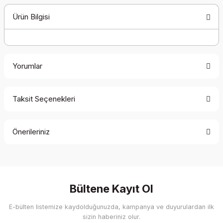
Ürün Bilgisi
Yorumlar
Taksit Seçenekleri
Bu ürüne ilk yorumu siz yapın!
Önerileriniz
Yorum Yaz
Bu ürünün fiyat bilgisi, resim, ürün açıklamalarında ve diğer
konularda yetersiz gördüğünüz noktaları öneri formunu
kullanarak tarafımıza iletebilirsiniz.
Görüş ve önerileriniz için teşekkür ederiz.
Bültene Kayıt Ol
E-bülten listemize kaydolduğunuzda, kampanya ve duyurulardan ilk
Ürün resmi kalitesiz, bozuk veya görüntülenemiyor.
sizin haberiniz olur.