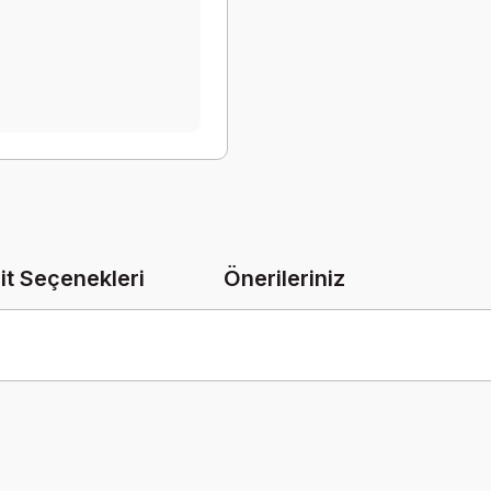
it Seçenekleri
Önerileriniz
onularda yetersiz gördüğünüz noktaları öneri formunu kullanarak tarafımız
Bu ürüne ilk yorumu siz yapın!