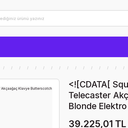
<![CDATA[ Squ
Telecaster Ak
Blonde Elektro
39.225,01 TL