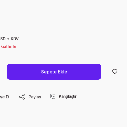
USD + KDV
sitlerle!
Sepete Ekle
Karşılaştır
ye Et
Paylaş