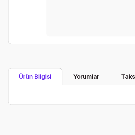
Yorumlar
Taks
Ürün Bilgisi
Bu ürünün fiyat bilgisi, resim, ürün açıklamalarında ve diğer k
Görüş ve önerileriniz için teşekkür ederiz.