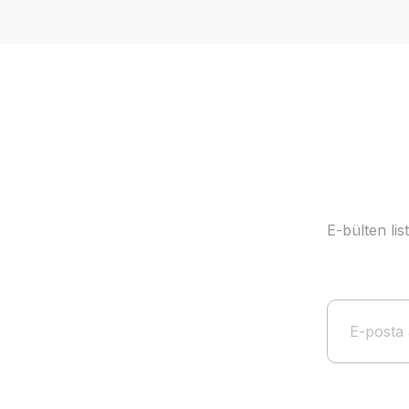
Ürün resmi kalitesiz, bozuk veya görüntülenemiyor.
Ürün açıklamasında eksik bilgiler bulunuyor.
Ürün bilgilerinde hatalar bulunuyor.
Ürün fiyatı diğer sitelerden daha pahalı.
Bu ürüne benzer farklı alternatifler olmalı.
E-bülten li