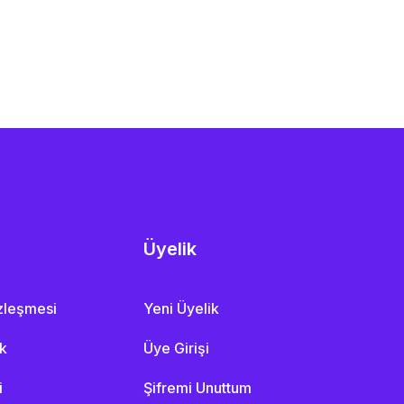
Üyelik
özleşmesi
Yeni Üyelik
ik
Üye Girişi
i
Şifremi Unuttum