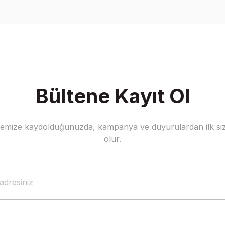
Yorum Yaz
Bültene Kayıt Ol
stemize kaydolduğunuzda, kampanya ve duyurulardan ilk siz
Gönder
olur.