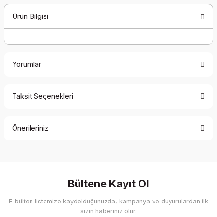
Ürün Bilgisi
Yorumlar
Taksit Seçenekleri
Bu ürüne ilk yorumu siz yapın!
Önerileriniz
Yorum Yaz
Bu ürünün fiyat bilgisi, resim, ürün açıklamalarında ve diğer
konularda yetersiz gördüğünüz noktaları öneri formunu
kullanarak tarafımıza iletebilirsiniz.
Görüş ve önerileriniz için teşekkür ederiz.
Bültene Kayıt Ol
E-bülten listemize kaydolduğunuzda, kampanya ve duyurulardan ilk
Ürün resmi kalitesiz, bozuk veya görüntülenemiyor.
sizin haberiniz olur.