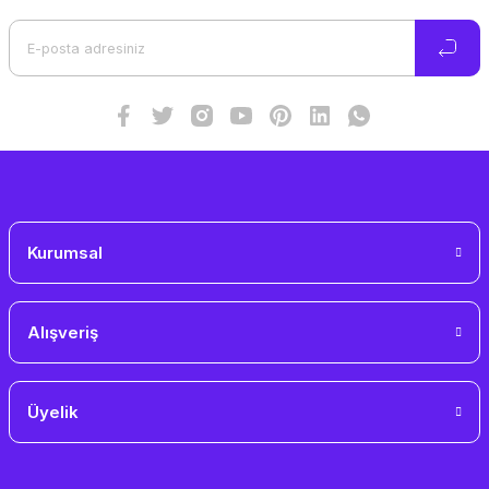
Ürün açıklamasında eksik bilgiler bulunuyor.
Ürün bilgilerinde hatalar bulunuyor.
Ürün fiyatı diğer sitelerden daha pahalı.
Bu ürüne benzer farklı alternatifler olmalı.
Gönder
Kurumsal
Alışveriş
Üyelik