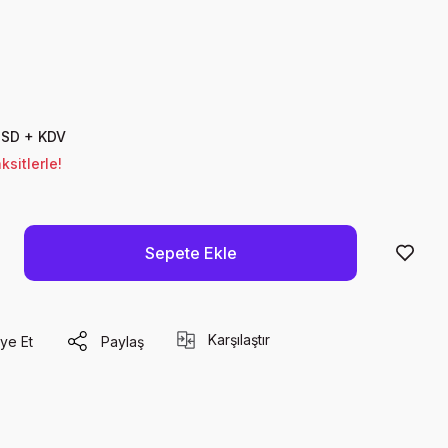
USD + KDV
sitlerle!
Sepete Ekle
Karşılaştır
ye Et
Paylaş