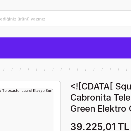
<![CDATA[ Squ
Cabronita Tele
Green Elektro 
39.225,01 TL