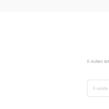
Ürün resmi kalitesiz, bozuk veya görüntülenemiyor.
Ürün açıklamasında eksik bilgiler bulunuyor.
Ürün bilgilerinde hatalar bulunuyor.
Ürün fiyatı diğer sitelerden daha pahalı.
Bu ürüne benzer farklı alternatifler olmalı.
E-bülten li