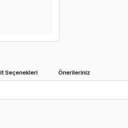
it Seçenekleri
Önerileriniz
onularda yetersiz gördüğünüz noktaları öneri formunu kullanarak tarafımız
Bu ürüne ilk yorumu siz yapın!