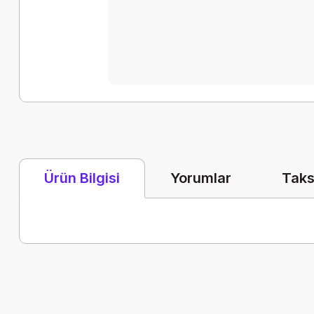
Yorumlar
Taks
Ürün Bilgisi
Bu ürünün fiyat bilgisi, resim, ürün açıklamalarında ve diğer k
Görüş ve önerileriniz için teşekkür ederiz.