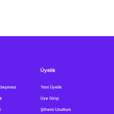
Üyelik
özleşmesi
Yeni Üyelik
ik
Üye Girişi
i
Şifremi Unuttum