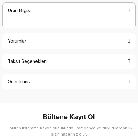
Ürün Bilgisi
Yorumlar
Taksit Seçenekleri
Bu ürüne ilk yorumu siz yapın!
Önerileriniz
Yorum Yaz
Bu ürünün fiyat bilgisi, resim, ürün açıklamalarında ve diğer
konularda yetersiz gördüğünüz noktaları öneri formunu
kullanarak tarafımıza iletebilirsiniz.
Görüş ve önerileriniz için teşekkür ederiz.
Bültene Kayıt Ol
E-bülten listemize kaydolduğunuzda, kampanya ve duyurulardan ilk
Ürün resmi kalitesiz, bozuk veya görüntülenemiyor.
sizin haberiniz olur.