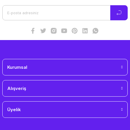
Ürün açıklamasında eksik bilgiler bulunuyor.
Ürün bilgilerinde hatalar bulunuyor.
Ürün fiyatı diğer sitelerden daha pahalı.
Bu ürüne benzer farklı alternatifler olmalı.
Gönder
Kurumsal
Alışveriş
Üyelik