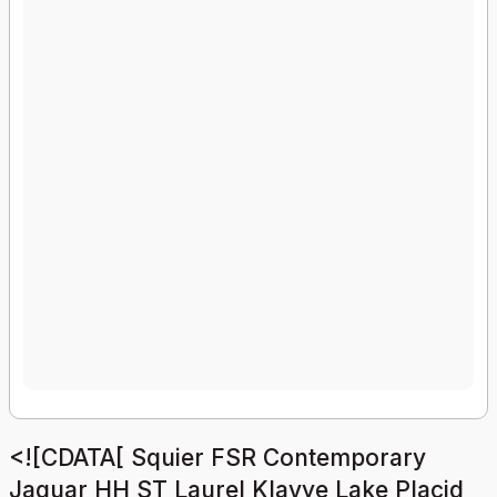
<![CDATA[ Squier FSR Contemporary
Jaguar HH ST Laurel Klavye Lake Placid