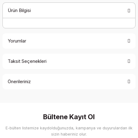
Ürün Bilgisi
Yorumlar
Taksit Seçenekleri
Bu ürüne ilk yorumu siz yapın!
Önerileriniz
Yorum Yaz
Bu ürünün fiyat bilgisi, resim, ürün açıklamalarında ve diğer
konularda yetersiz gördüğünüz noktaları öneri formunu
kullanarak tarafımıza iletebilirsiniz.
Görüş ve önerileriniz için teşekkür ederiz.
Bültene Kayıt Ol
E-bülten listemize kaydolduğunuzda, kampanya ve duyurulardan ilk
Ürün resmi kalitesiz, bozuk veya görüntülenemiyor.
sizin haberiniz olur.