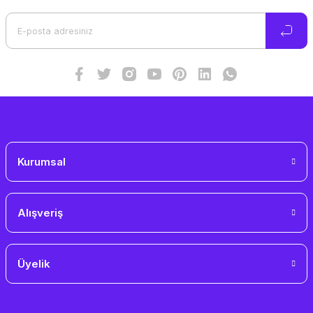
Ürün açıklamasında eksik bilgiler bulunuyor.
Ürün bilgilerinde hatalar bulunuyor.
Ürün fiyatı diğer sitelerden daha pahalı.
Bu ürüne benzer farklı alternatifler olmalı.
Gönder
Kurumsal
Alışveriş
Üyelik