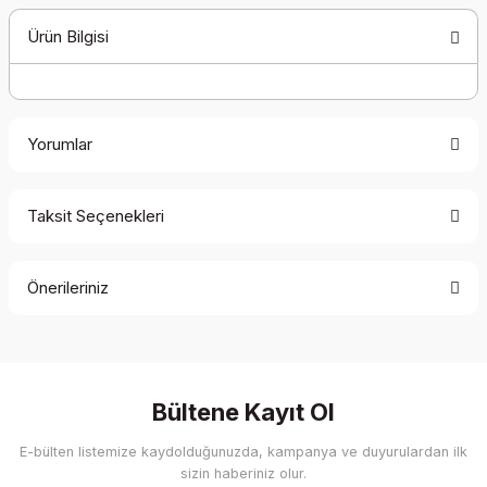
Ürün Bilgisi
Yorumlar
Taksit Seçenekleri
Bu ürüne ilk yorumu siz yapın!
Önerileriniz
Yorum Yaz
Bu ürünün fiyat bilgisi, resim, ürün açıklamalarında ve diğer
konularda yetersiz gördüğünüz noktaları öneri formunu
kullanarak tarafımıza iletebilirsiniz.
Görüş ve önerileriniz için teşekkür ederiz.
Bültene Kayıt Ol
E-bülten listemize kaydolduğunuzda, kampanya ve duyurulardan ilk
Ürün resmi kalitesiz, bozuk veya görüntülenemiyor.
sizin haberiniz olur.