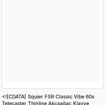
<![CDATA[ Squier FSR Classic Vibe 60s
Telecaster Thinline Akçaağaç Klavye