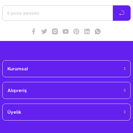
Ürün açıklamasında eksik bilgiler bulunuyor.
Ürün bilgilerinde hatalar bulunuyor.
Ürün fiyatı diğer sitelerden daha pahalı.
Bu ürüne benzer farklı alternatifler olmalı.
Gönder
Kurumsal
Alışveriş
Üyelik