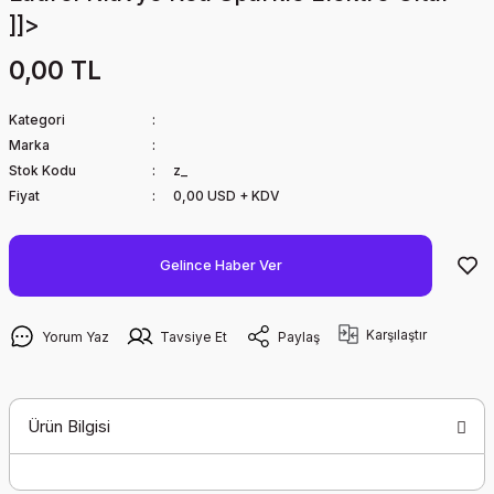
]]>
0,00 TL
Kategori
Marka
Stok Kodu
z_
Fiyat
0,00 USD + KDV
Gelince Haber Ver
Karşılaştır
Yorum Yaz
Tavsiye Et
Paylaş
Ürün Bilgisi