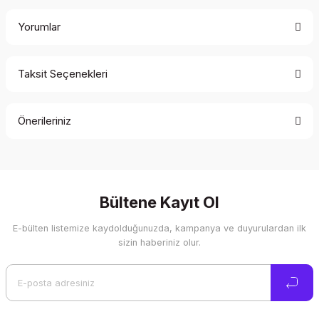
Yorumlar
Taksit Seçenekleri
Bu ürüne ilk yorumu siz yapın!
Önerileriniz
Yorum Yaz
Bu ürünün fiyat bilgisi, resim, ürün açıklamalarında ve diğer
konularda yetersiz gördüğünüz noktaları öneri formunu
kullanarak tarafımıza iletebilirsiniz.
Görüş ve önerileriniz için teşekkür ederiz.
Bültene Kayıt Ol
E-bülten listemize kaydolduğunuzda, kampanya ve duyurulardan ilk
Ürün resmi kalitesiz, bozuk veya görüntülenemiyor.
sizin haberiniz olur.
Ürün açıklamasında eksik bilgiler bulunuyor.
Ürün bilgilerinde hatalar bulunuyor.
Ürün fiyatı diğer sitelerden daha pahalı.
Bu ürüne benzer farklı alternatifler olmalı.