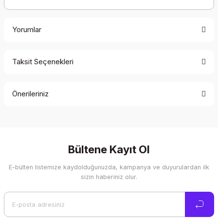
Yorumlar
Taksit Seçenekleri
Bu ürüne ilk yorumu siz yapın!
Önerileriniz
Yorum Yaz
Bu ürünün fiyat bilgisi, resim, ürün açıklamalarında ve diğer
konularda yetersiz gördüğünüz noktaları öneri formunu
kullanarak tarafımıza iletebilirsiniz.
Görüş ve önerileriniz için teşekkür ederiz.
Bültene Kayıt Ol
E-bülten listemize kaydolduğunuzda, kampanya ve duyurulardan ilk
Ürün resmi kalitesiz, bozuk veya görüntülenemiyor.
sizin haberiniz olur.
Ürün açıklamasında eksik bilgiler bulunuyor.
Ürün bilgilerinde hatalar bulunuyor.
Ürün fiyatı diğer sitelerden daha pahalı.