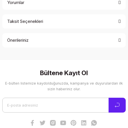
Yorumlar
Taksit Seçenekleri
Bu ürüne ilk yorumu siz yapın!
Önerileriniz
Yorum Yaz
Bu ürünün fiyat bilgisi, resim, ürün açıklamalarında ve diğer
konularda yetersiz gördüğünüz noktaları öneri formunu
kullanarak tarafımıza iletebilirsiniz.
Görüş ve önerileriniz için teşekkür ederiz.
Bültene Kayıt Ol
E-bülten listemize kaydolduğunuzda, kampanya ve duyurulardan ilk
Ürün resmi kalitesiz, bozuk veya görüntülenemiyor.
sizin haberiniz olur.
Ürün açıklamasında eksik bilgiler bulunuyor.
Ürün bilgilerinde hatalar bulunuyor.
Ürün fiyatı diğer sitelerden daha pahalı.
Bu ürüne benzer farklı alternatifler olmalı.