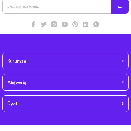
Ürün bilgilerinde hatalar bulunuyor.
Ürün fiyatı diğer sitelerden daha pahalı.
Bu ürüne benzer farklı alternatifler olmalı.
Gönder
Kurumsal
Alışveriş
Üyelik