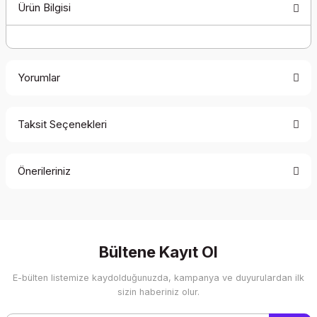
Ürün Bilgisi
Yorumlar
Taksit Seçenekleri
Bu ürüne ilk yorumu siz yapın!
Önerileriniz
Yorum Yaz
Bu ürünün fiyat bilgisi, resim, ürün açıklamalarında ve diğer
konularda yetersiz gördüğünüz noktaları öneri formunu
kullanarak tarafımıza iletebilirsiniz.
Görüş ve önerileriniz için teşekkür ederiz.
Bültene Kayıt Ol
E-bülten listemize kaydolduğunuzda, kampanya ve duyurulardan ilk
Ürün resmi kalitesiz, bozuk veya görüntülenemiyor.
sizin haberiniz olur.
Ürün açıklamasında eksik bilgiler bulunuyor.