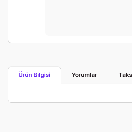
Yorumlar
Taks
Ürün Bilgisi
Bu ürünün fiyat bilgisi, resim, ürün açıklamalarında ve diğer k
Görüş ve önerileriniz için teşekkür ederiz.