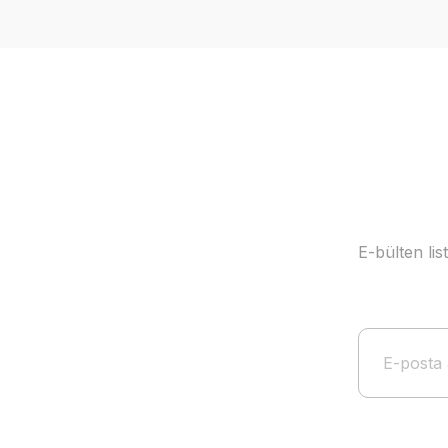
Ürün resmi kalitesiz, bozuk veya görüntülenemiyor.
Ürün açıklamasında eksik bilgiler bulunuyor.
Ürün bilgilerinde hatalar bulunuyor.
Ürün fiyatı diğer sitelerden daha pahalı.
Bu ürüne benzer farklı alternatifler olmalı.
E-bülten li