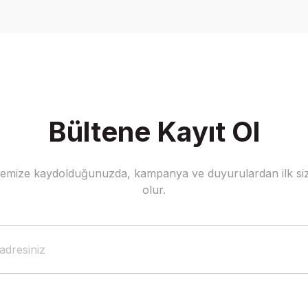
Yorum Yaz
Bültene Kayıt Ol
stemize kaydolduğunuzda, kampanya ve duyurulardan ilk siz
Gönder
olur.