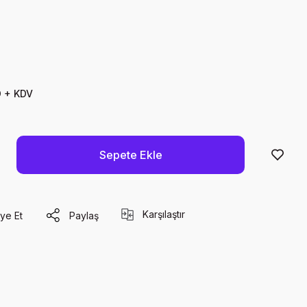
D + KDV
Sepete Ekle
Karşılaştır
ye Et
Paylaş