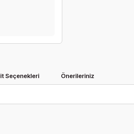
it Seçenekleri
Önerileriniz
onularda yetersiz gördüğünüz noktaları öneri formunu kullanarak tarafımız
Bu ürüne ilk yorumu siz yapın!