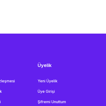
Üyelik
özleşmesi
Yeni Üyelik
ik
Üye Girişi
i
Şifremi Unuttum