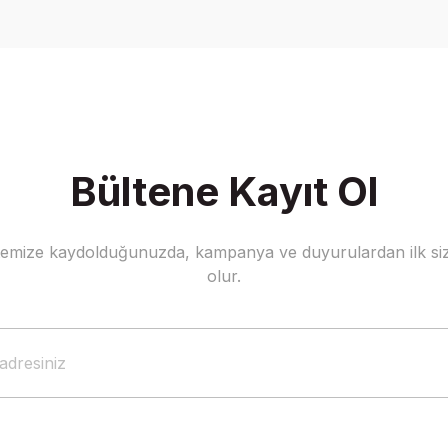
Yorum Yaz
Bültene Kayıt Ol
stemize kaydolduğunuzda, kampanya ve duyurulardan ilk siz
Gönder
olur.