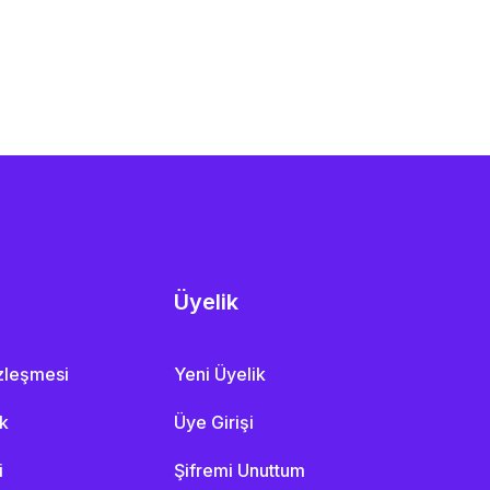
Üyelik
özleşmesi
Yeni Üyelik
ik
Üye Girişi
i
Şifremi Unuttum