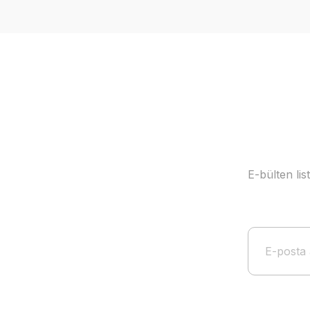
Ürün resmi kalitesiz, bozuk veya görüntülenemiyor.
Ürün açıklamasında eksik bilgiler bulunuyor.
Ürün bilgilerinde hatalar bulunuyor.
Ürün fiyatı diğer sitelerden daha pahalı.
Bu ürüne benzer farklı alternatifler olmalı.
E-bülten li