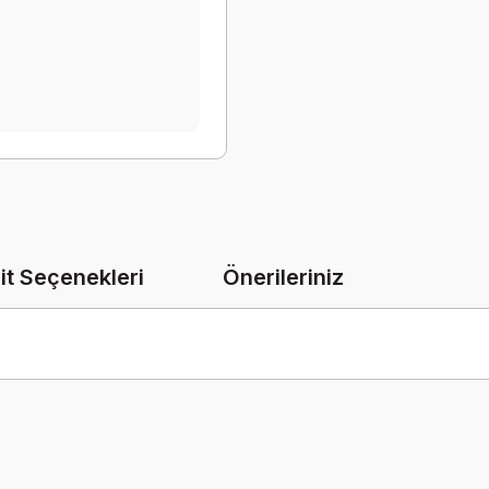
it Seçenekleri
Önerileriniz
onularda yetersiz gördüğünüz noktaları öneri formunu kullanarak tarafımız
Bu ürüne ilk yorumu siz yapın!