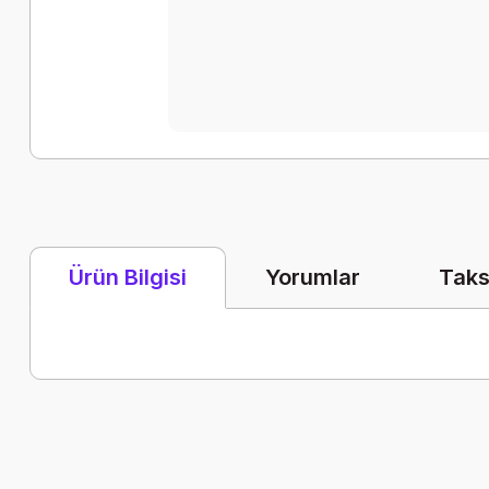
Yorumlar
Taks
Ürün Bilgisi
Bu ürünün fiyat bilgisi, resim, ürün açıklamalarında ve diğer k
Görüş ve önerileriniz için teşekkür ederiz.