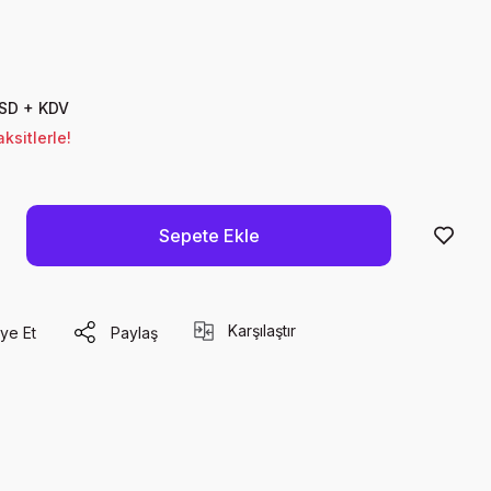
USD + KDV
ksitlerle!
Sepete Ekle
Karşılaştır
ye Et
Paylaş