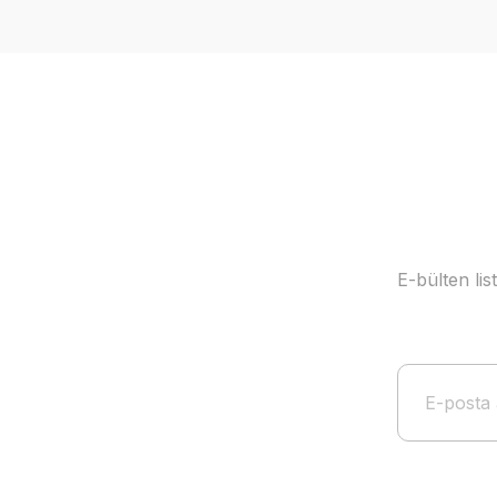
Ürün resmi kalitesiz, bozuk veya görüntülenemiyor.
Ürün açıklamasında eksik bilgiler bulunuyor.
Ürün bilgilerinde hatalar bulunuyor.
Ürün fiyatı diğer sitelerden daha pahalı.
Bu ürüne benzer farklı alternatifler olmalı.
E-bülten li