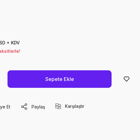
USD + KDV
ksitlerle!
Sepete Ekle
Karşılaştır
ye Et
Paylaş