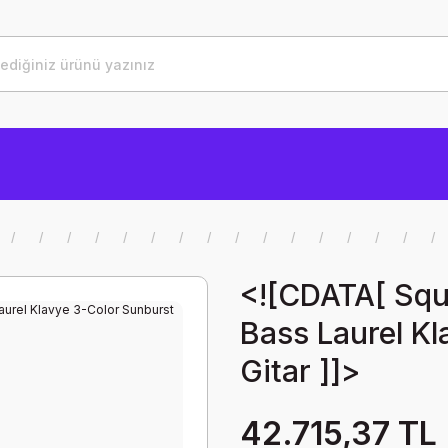
<![CDATA[ Squ
Bass Laurel K
Gitar ]]>
42.715,37 TL