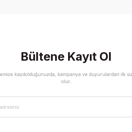
Yorum Yaz
Bültene Kayıt Ol
stemize kaydolduğunuzda, kampanya ve duyurulardan ilk siz
Gönder
olur.