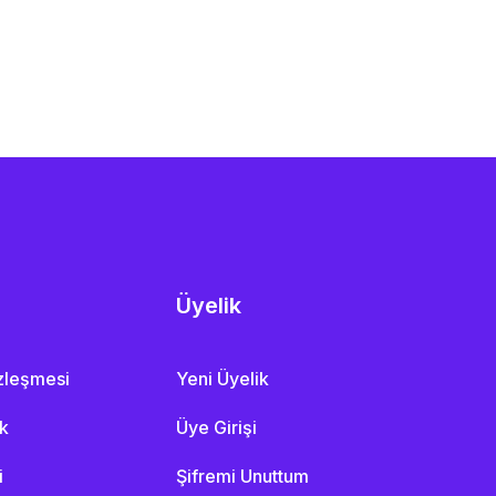
Üyelik
özleşmesi
Yeni Üyelik
ik
Üye Girişi
i
Şifremi Unuttum