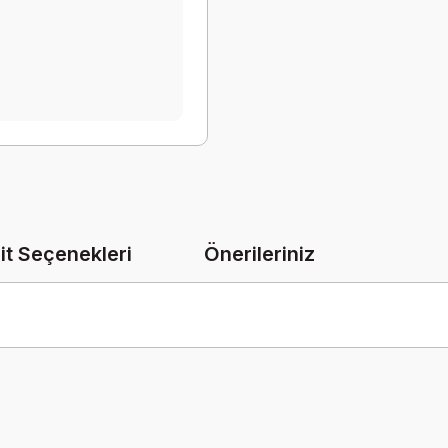
it Seçenekleri
Önerileriniz
onularda yetersiz gördüğünüz noktaları öneri formunu kullanarak tarafımız
Bu ürüne ilk yorumu siz yapın!