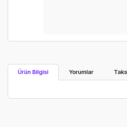
Yorumlar
Taks
Ürün Bilgisi
Bu ürünün fiyat bilgisi, resim, ürün açıklamalarında ve diğer k
Görüş ve önerileriniz için teşekkür ederiz.