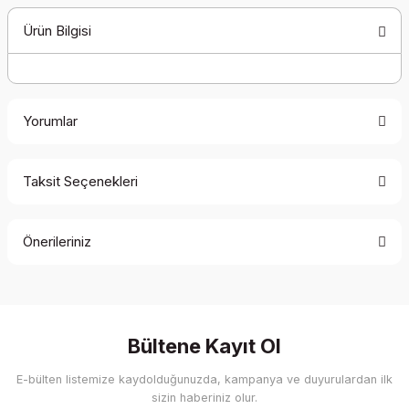
Ürün Bilgisi
Yorumlar
Taksit Seçenekleri
Bu ürüne ilk yorumu siz yapın!
Önerileriniz
Yorum Yaz
Bu ürünün fiyat bilgisi, resim, ürün açıklamalarında ve diğer
konularda yetersiz gördüğünüz noktaları öneri formunu
kullanarak tarafımıza iletebilirsiniz.
Görüş ve önerileriniz için teşekkür ederiz.
Bültene Kayıt Ol
E-bülten listemize kaydolduğunuzda, kampanya ve duyurulardan ilk
Ürün resmi kalitesiz, bozuk veya görüntülenemiyor.
sizin haberiniz olur.