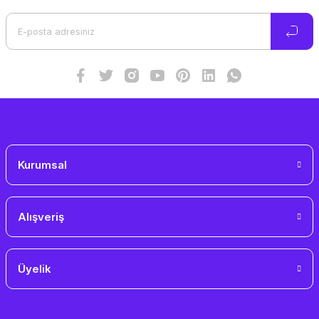
Ürün açıklamasında eksik bilgiler bulunuyor.
Ürün bilgilerinde hatalar bulunuyor.
Ürün fiyatı diğer sitelerden daha pahalı.
Bu ürüne benzer farklı alternatifler olmalı.
Gönder
Kurumsal
Alışveriş
Üyelik