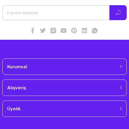
Ürün açıklamasında eksik bilgiler bulunuyor.
Ürün bilgilerinde hatalar bulunuyor.
Ürün fiyatı diğer sitelerden daha pahalı.
Bu ürüne benzer farklı alternatifler olmalı.
Gönder
Kurumsal
Alışveriş
Üyelik