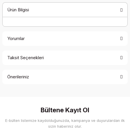
Ürün Bilgisi
Yorumlar
Taksit Seçenekleri
Bu ürüne ilk yorumu siz yapın!
Önerileriniz
Yorum Yaz
Bu ürünün fiyat bilgisi, resim, ürün açıklamalarında ve diğer
konularda yetersiz gördüğünüz noktaları öneri formunu
kullanarak tarafımıza iletebilirsiniz.
Görüş ve önerileriniz için teşekkür ederiz.
Bültene Kayıt Ol
E-bülten listemize kaydolduğunuzda, kampanya ve duyurulardan ilk
Ürün resmi kalitesiz, bozuk veya görüntülenemiyor.
sizin haberiniz olur.