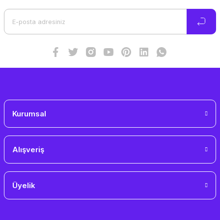
Ürün açıklamasında eksik bilgiler bulunuyor.
Ürün bilgilerinde hatalar bulunuyor.
Ürün fiyatı diğer sitelerden daha pahalı.
Bu ürüne benzer farklı alternatifler olmalı.
Gönder
Kurumsal
Alışveriş
Üyelik