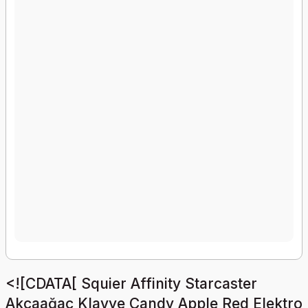
<![CDATA[ Squier Affinity Starcaster
Akçaağaç Klavye Candy Apple Red Elektro