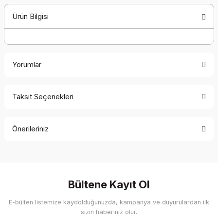
Ürün Bilgisi
Yorumlar
Taksit Seçenekleri
Bu ürüne ilk yorumu siz yapın!
Önerileriniz
Yorum Yaz
Bu ürünün fiyat bilgisi, resim, ürün açıklamalarında ve diğer
konularda yetersiz gördüğünüz noktaları öneri formunu
kullanarak tarafımıza iletebilirsiniz.
Görüş ve önerileriniz için teşekkür ederiz.
Bültene Kayıt Ol
E-bülten listemize kaydolduğunuzda, kampanya ve duyurulardan ilk
Ürün resmi kalitesiz, bozuk veya görüntülenemiyor.
sizin haberiniz olur.