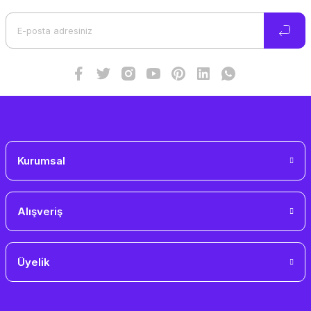
Ürün açıklamasında eksik bilgiler bulunuyor.
Ürün bilgilerinde hatalar bulunuyor.
Ürün fiyatı diğer sitelerden daha pahalı.
Bu ürüne benzer farklı alternatifler olmalı.
Gönder
Kurumsal
Alışveriş
Üyelik