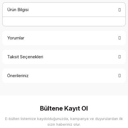
Ürün Bilgisi
Yorumlar
Taksit Seçenekleri
Bu ürüne ilk yorumu siz yapın!
Önerileriniz
Yorum Yaz
Bu ürünün fiyat bilgisi, resim, ürün açıklamalarında ve diğer
konularda yetersiz gördüğünüz noktaları öneri formunu
kullanarak tarafımıza iletebilirsiniz.
Görüş ve önerileriniz için teşekkür ederiz.
Bültene Kayıt Ol
E-bülten listemize kaydolduğunuzda, kampanya ve duyurulardan ilk
Ürün resmi kalitesiz, bozuk veya görüntülenemiyor.
sizin haberiniz olur.