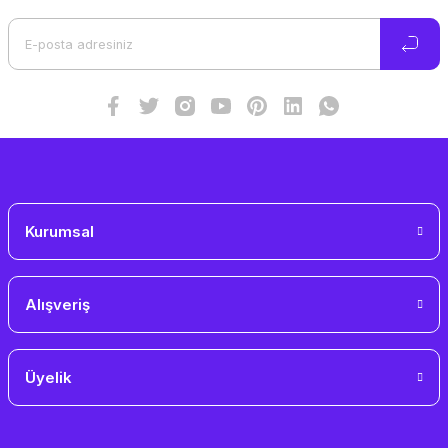
Ürün açıklamasında eksik bilgiler bulunuyor.
Ürün bilgilerinde hatalar bulunuyor.
Ürün fiyatı diğer sitelerden daha pahalı.
Bu ürüne benzer farklı alternatifler olmalı.
Gönder
Kurumsal
Alışveriş
Üyelik