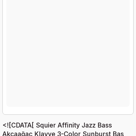
<![CDATA[ Squier Affinity Jazz Bass
Akçaağaç Klavye 3-Color Sunburst Bas