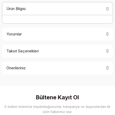
Ürün Bilgisi
Yorumlar
Taksit Seçenekleri
Bu ürüne ilk yorumu siz yapın!
Önerileriniz
Yorum Yaz
Bu ürünün fiyat bilgisi, resim, ürün açıklamalarında ve diğer
konularda yetersiz gördüğünüz noktaları öneri formunu
kullanarak tarafımıza iletebilirsiniz.
Görüş ve önerileriniz için teşekkür ederiz.
Bültene Kayıt Ol
E-bülten listemize kaydolduğunuzda, kampanya ve duyurulardan ilk
Ürün resmi kalitesiz, bozuk veya görüntülenemiyor.
sizin haberiniz olur.