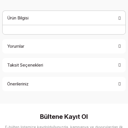
Ürün Bilgisi
Yorumlar
Taksit Seçenekleri
Bu ürüne ilk yorumu siz yapın!
Önerileriniz
Yorum Yaz
Bu ürünün fiyat bilgisi, resim, ürün açıklamalarında ve diğer
konularda yetersiz gördüğünüz noktaları öneri formunu
kullanarak tarafımıza iletebilirsiniz.
Görüş ve önerileriniz için teşekkür ederiz.
Bültene Kayıt Ol
E-bülten listemize kaydolduğunuzda, kampanya ve duyurulardan ilk