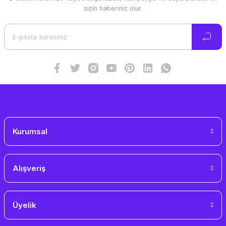
Ürün resmi kalitesiz, bozuk veya görüntülenemiyor.
sizin haberiniz olur.
Ürün açıklamasında eksik bilgiler bulunuyor.
Ürün bilgilerinde hatalar bulunuyor.
Ürün fiyatı diğer sitelerden daha pahalı.
Bu ürüne benzer farklı alternatifler olmalı.
Gönder
Kurumsal
Alışveriş
Üyelik