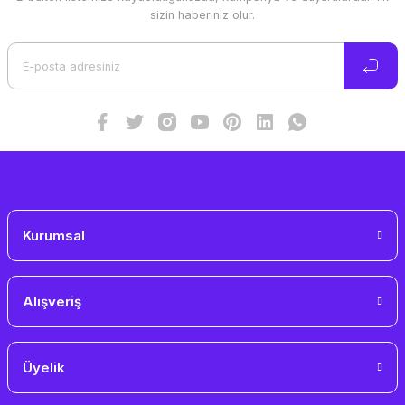
Ürün resmi kalitesiz, bozuk veya görüntülenemiyor.
sizin haberiniz olur.
Ürün açıklamasında eksik bilgiler bulunuyor.
Ürün bilgilerinde hatalar bulunuyor.
Ürün fiyatı diğer sitelerden daha pahalı.
Bu ürüne benzer farklı alternatifler olmalı.
Gönder
Kurumsal
Alışveriş
Üyelik