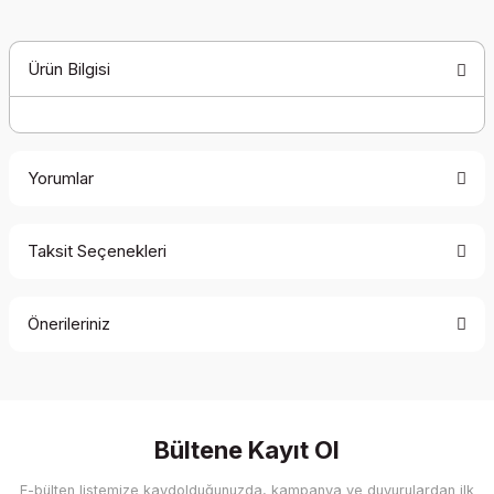
Ürün Bilgisi
Yorumlar
Taksit Seçenekleri
Bu ürüne ilk yorumu siz yapın!
Önerileriniz
Yorum Yaz
Bu ürünün fiyat bilgisi, resim, ürün açıklamalarında ve diğer
konularda yetersiz gördüğünüz noktaları öneri formunu
kullanarak tarafımıza iletebilirsiniz.
Görüş ve önerileriniz için teşekkür ederiz.
Bültene Kayıt Ol
E-bülten listemize kaydolduğunuzda, kampanya ve duyurulardan ilk