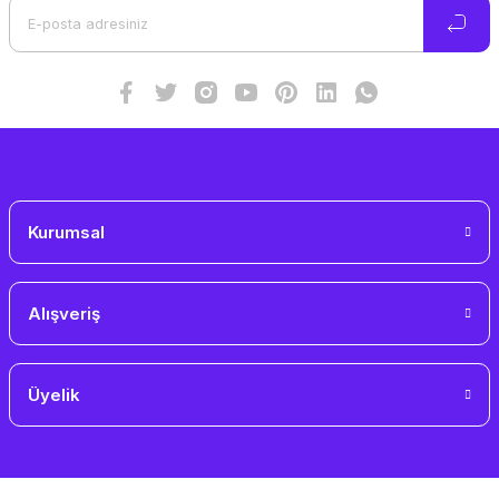
Ürün bilgilerinde hatalar bulunuyor.
Ürün fiyatı diğer sitelerden daha pahalı.
Bu ürüne benzer farklı alternatifler olmalı.
Gönder
Kurumsal
Alışveriş
Üyelik