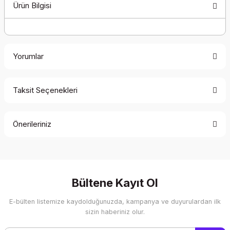
Ürün Bilgisi
Yorumlar
Taksit Seçenekleri
Bu ürüne ilk yorumu siz yapın!
Önerileriniz
Yorum Yaz
Bu ürünün fiyat bilgisi, resim, ürün açıklamalarında ve diğer
konularda yetersiz gördüğünüz noktaları öneri formunu
kullanarak tarafımıza iletebilirsiniz.
Görüş ve önerileriniz için teşekkür ederiz.
Bültene Kayıt Ol
E-bülten listemize kaydolduğunuzda, kampanya ve duyurulardan ilk
Ürün resmi kalitesiz, bozuk veya görüntülenemiyor.
sizin haberiniz olur.
Ürün açıklamasında eksik bilgiler bulunuyor.