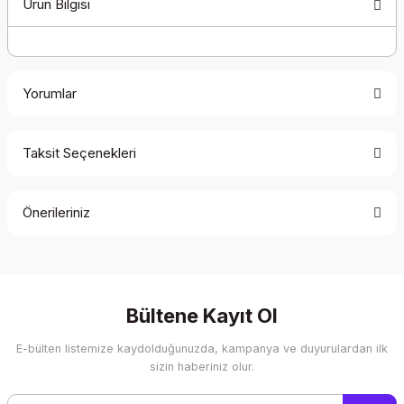
Ürün Bilgisi
Yorumlar
Taksit Seçenekleri
Bu ürüne ilk yorumu siz yapın!
Önerileriniz
Yorum Yaz
Bu ürünün fiyat bilgisi, resim, ürün açıklamalarında ve diğer
konularda yetersiz gördüğünüz noktaları öneri formunu
kullanarak tarafımıza iletebilirsiniz.
Görüş ve önerileriniz için teşekkür ederiz.
Bültene Kayıt Ol
E-bülten listemize kaydolduğunuzda, kampanya ve duyurulardan ilk
Ürün resmi kalitesiz, bozuk veya görüntülenemiyor.
sizin haberiniz olur.
Ürün açıklamasında eksik bilgiler bulunuyor.