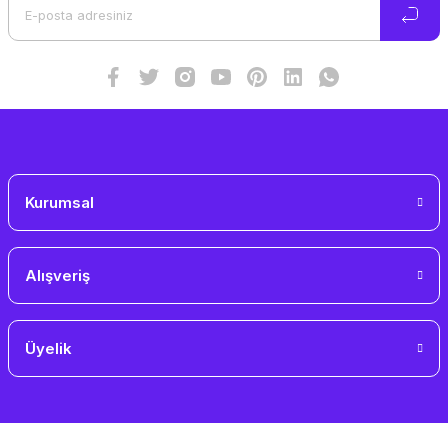
Ürün bilgilerinde hatalar bulunuyor.
Ürün fiyatı diğer sitelerden daha pahalı.
Bu ürüne benzer farklı alternatifler olmalı.
Gönder
Kurumsal
Alışveriş
Üyelik