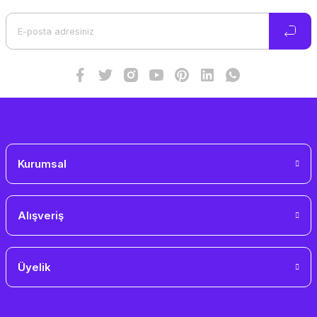
Ürün açıklamasında eksik bilgiler bulunuyor.
Ürün bilgilerinde hatalar bulunuyor.
Ürün fiyatı diğer sitelerden daha pahalı.
Bu ürüne benzer farklı alternatifler olmalı.
Gönder
Kurumsal
Alışveriş
Üyelik