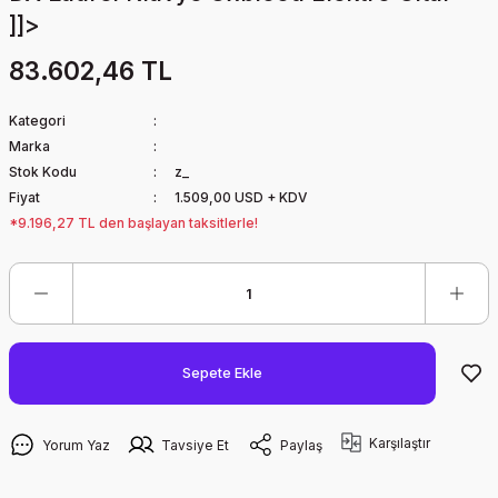
]]>
83.602,46 TL
Kategori
Marka
Stok Kodu
z_
Fiyat
1.509,00 USD + KDV
*9.196,27 TL den başlayan taksitlerle!
Sepete Ekle
Karşılaştır
Yorum Yaz
Tavsiye Et
Paylaş