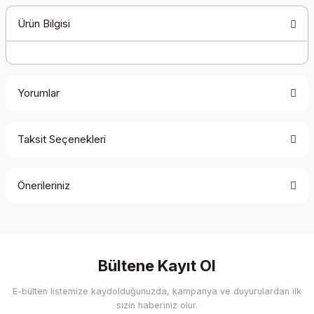
Ürün Bilgisi
Yorumlar
Taksit Seçenekleri
Bu ürüne ilk yorumu siz yapın!
Önerileriniz
Yorum Yaz
Bu ürünün fiyat bilgisi, resim, ürün açıklamalarında ve diğer
konularda yetersiz gördüğünüz noktaları öneri formunu
kullanarak tarafımıza iletebilirsiniz.
Görüş ve önerileriniz için teşekkür ederiz.
Bültene Kayıt Ol
E-bülten listemize kaydolduğunuzda, kampanya ve duyurulardan ilk
Ürün resmi kalitesiz, bozuk veya görüntülenemiyor.
sizin haberiniz olur.