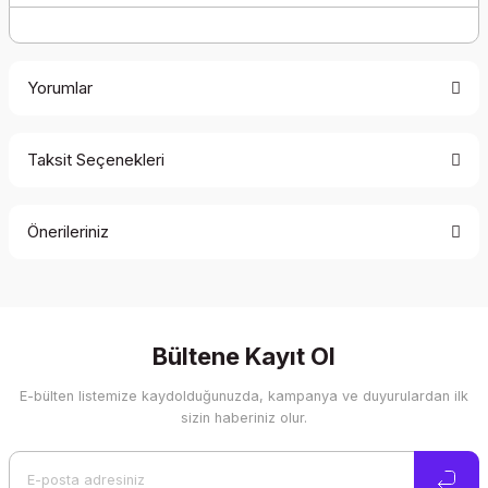
Yorumlar
Taksit Seçenekleri
Bu ürüne ilk yorumu siz yapın!
Önerileriniz
Yorum Yaz
Bu ürünün fiyat bilgisi, resim, ürün açıklamalarında ve diğer
konularda yetersiz gördüğünüz noktaları öneri formunu
kullanarak tarafımıza iletebilirsiniz.
Görüş ve önerileriniz için teşekkür ederiz.
Bültene Kayıt Ol
E-bülten listemize kaydolduğunuzda, kampanya ve duyurulardan ilk
Ürün resmi kalitesiz, bozuk veya görüntülenemiyor.
sizin haberiniz olur.
Ürün açıklamasında eksik bilgiler bulunuyor.
Ürün bilgilerinde hatalar bulunuyor.