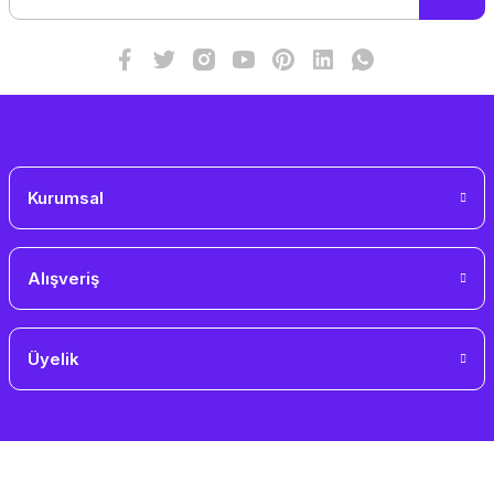
Ürün fiyatı diğer sitelerden daha pahalı.
Bu ürüne benzer farklı alternatifler olmalı.
Gönder
Kurumsal
Alışveriş
Üyelik