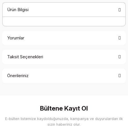
Ürün Bilgisi
Yorumlar
Taksit Seçenekleri
Bu ürüne ilk yorumu siz yapın!
Önerileriniz
Yorum Yaz
Bu ürünün fiyat bilgisi, resim, ürün açıklamalarında ve diğer
konularda yetersiz gördüğünüz noktaları öneri formunu
kullanarak tarafımıza iletebilirsiniz.
Görüş ve önerileriniz için teşekkür ederiz.
Bültene Kayıt Ol
E-bülten listemize kaydolduğunuzda, kampanya ve duyurulardan ilk
Ürün resmi kalitesiz, bozuk veya görüntülenemiyor.
sizin haberiniz olur.