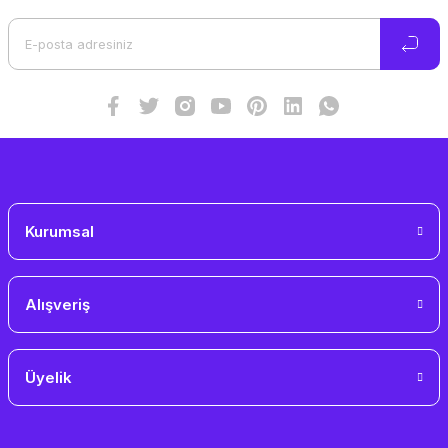
Ürün açıklamasında eksik bilgiler bulunuyor.
Ürün bilgilerinde hatalar bulunuyor.
Ürün fiyatı diğer sitelerden daha pahalı.
Bu ürüne benzer farklı alternatifler olmalı.
Gönder
Kurumsal
Alışveriş
Üyelik