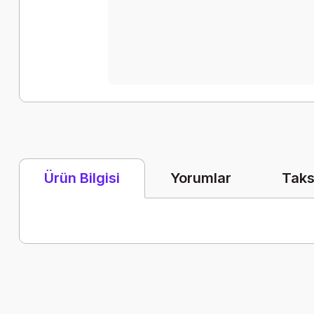
Yorumlar
Taks
Ürün Bilgisi
Bu ürünün fiyat bilgisi, resim, ürün açıklamalarında ve diğer k
Görüş ve önerileriniz için teşekkür ederiz.