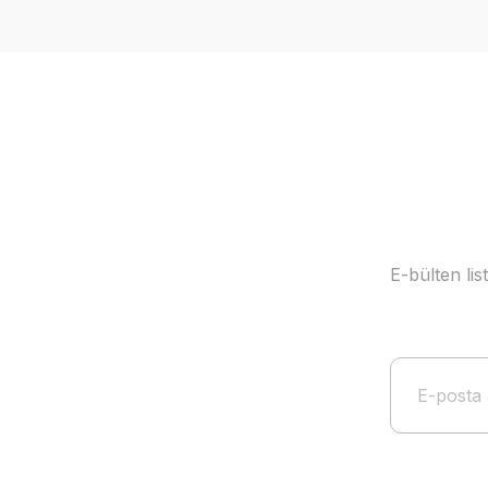
Ürün resmi kalitesiz, bozuk veya görüntülenemiyor.
Ürün açıklamasında eksik bilgiler bulunuyor.
Ürün bilgilerinde hatalar bulunuyor.
Ürün fiyatı diğer sitelerden daha pahalı.
Bu ürüne benzer farklı alternatifler olmalı.
E-bülten li