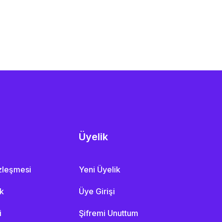
Üyelik
özleşmesi
Yeni Üyelik
ik
Üye Girişi
i
Şifremi Unuttum