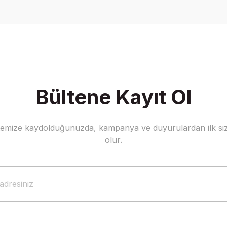
Yorum Yaz
Bültene Kayıt Ol
stemize kaydolduğunuzda, kampanya ve duyurulardan ilk siz
Gönder
olur.