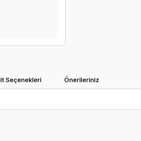
it Seçenekleri
Önerileriniz
onularda yetersiz gördüğünüz noktaları öneri formunu kullanarak tarafımız
Bu ürüne ilk yorumu siz yapın!