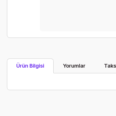
Yorumlar
Taks
Ürün Bilgisi
Bu ürünün fiyat bilgisi, resim, ürün açıklamalarında ve diğer k
Görüş ve önerileriniz için teşekkür ederiz.