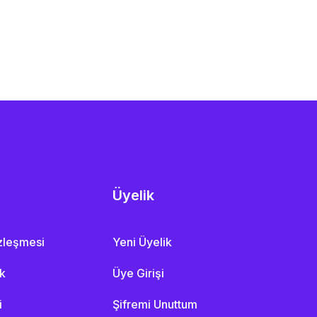
Üyelik
özleşmesi
Yeni Üyelik
ik
Üye Girişi
i
Şifremi Unuttum