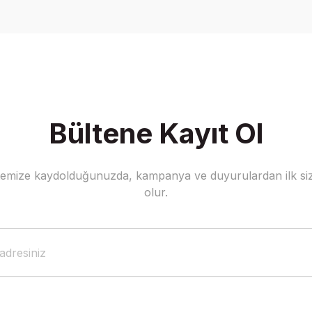
Yorum Yaz
Bültene Kayıt Ol
stemize kaydolduğunuzda, kampanya ve duyurulardan ilk siz
Gönder
olur.