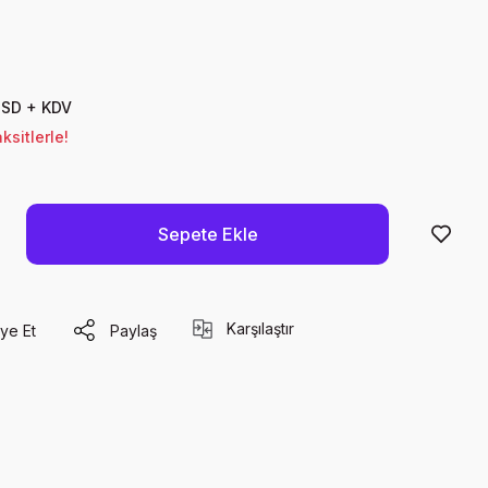
USD + KDV
sitlerle!
Sepete Ekle
Karşılaştır
ye Et
Paylaş