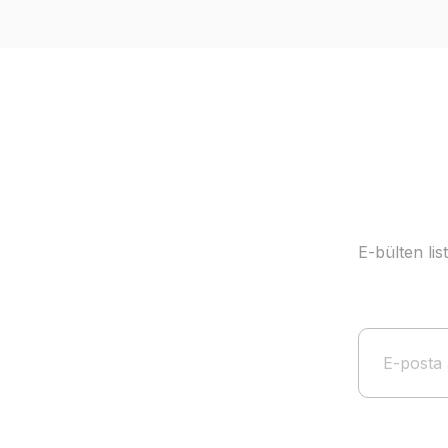
Ürün resmi kalitesiz, bozuk veya görüntülenemiyor.
Ürün açıklamasında eksik bilgiler bulunuyor.
Ürün bilgilerinde hatalar bulunuyor.
Ürün fiyatı diğer sitelerden daha pahalı.
Bu ürüne benzer farklı alternatifler olmalı.
E-bülten li