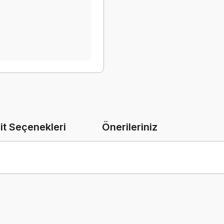
it Seçenekleri
Önerileriniz
onularda yetersiz gördüğünüz noktaları öneri formunu kullanarak tarafımız
Bu ürüne ilk yorumu siz yapın!