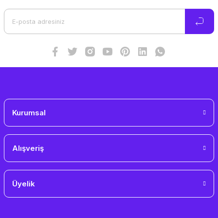
Ürün açıklamasında eksik bilgiler bulunuyor.
Ürün bilgilerinde hatalar bulunuyor.
Ürün fiyatı diğer sitelerden daha pahalı.
Bu ürüne benzer farklı alternatifler olmalı.
Gönder
Kurumsal
Alışveriş
Üyelik