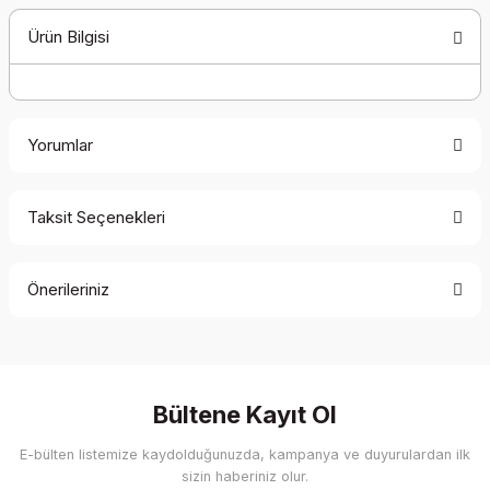
Ürün Bilgisi
Yorumlar
Taksit Seçenekleri
Bu ürüne ilk yorumu siz yapın!
Önerileriniz
Yorum Yaz
Bu ürünün fiyat bilgisi, resim, ürün açıklamalarında ve diğer
konularda yetersiz gördüğünüz noktaları öneri formunu
kullanarak tarafımıza iletebilirsiniz.
Görüş ve önerileriniz için teşekkür ederiz.
Bültene Kayıt Ol
E-bülten listemize kaydolduğunuzda, kampanya ve duyurulardan ilk
Ürün resmi kalitesiz, bozuk veya görüntülenemiyor.
sizin haberiniz olur.