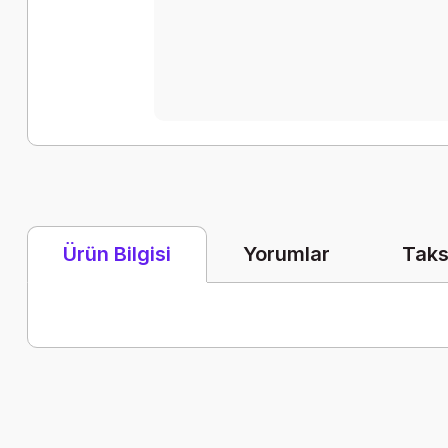
Yorumlar
Taks
Ürün Bilgisi
Bu ürünün fiyat bilgisi, resim, ürün açıklamalarında ve diğer k
Görüş ve önerileriniz için teşekkür ederiz.