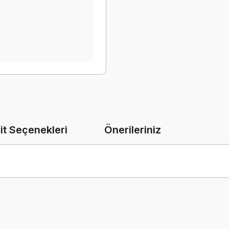
it Seçenekleri
Önerileriniz
onularda yetersiz gördüğünüz noktaları öneri formunu kullanarak tarafımız
Bu ürüne ilk yorumu siz yapın!