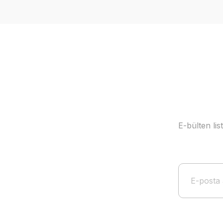
Ürün resmi kalitesiz, bozuk veya görüntülenemiyor.
Ürün açıklamasında eksik bilgiler bulunuyor.
Ürün bilgilerinde hatalar bulunuyor.
Ürün fiyatı diğer sitelerden daha pahalı.
Bu ürüne benzer farklı alternatifler olmalı.
E-bülten li