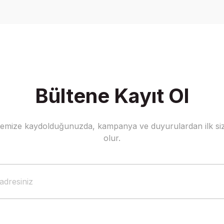
Yorum Yaz
Bültene Kayıt Ol
stemize kaydolduğunuzda, kampanya ve duyurulardan ilk siz
Gönder
olur.