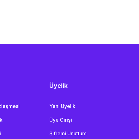
Üyelik
özleşmesi
Yeni Üyelik
ik
Üye Girişi
i
Şifremi Unuttum