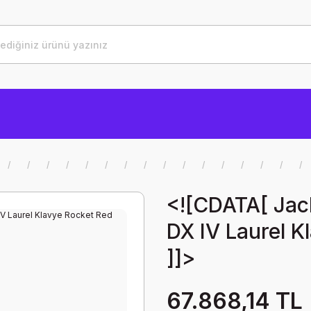
<![CDATA[ Ja
DX IV Laurel K
]]>
67.868,14 TL