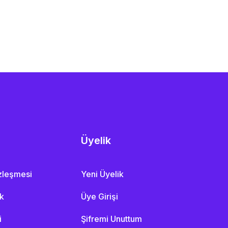
Üyelik
özleşmesi
Yeni Üyelik
ik
Üye Girişi
i
Şifremi Unuttum