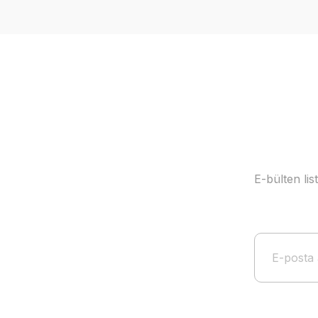
Ürün resmi kalitesiz, bozuk veya görüntülenemiyor.
Ürün açıklamasında eksik bilgiler bulunuyor.
Ürün bilgilerinde hatalar bulunuyor.
Ürün fiyatı diğer sitelerden daha pahalı.
Bu ürüne benzer farklı alternatifler olmalı.
E-bülten li