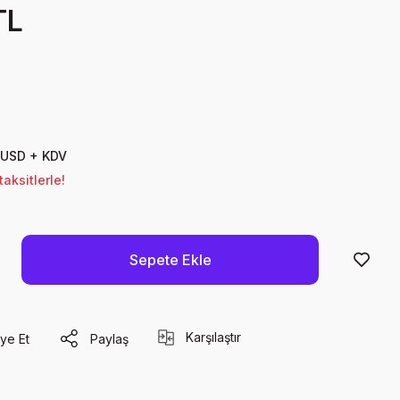
TL
 USD + KDV
aksitlerle!
Sepete Ekle
Karşılaştır
ye Et
Paylaş