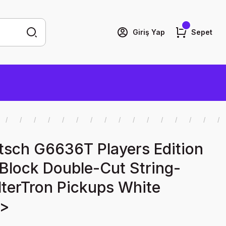
Giriş Yap
Sepet
tsch G6636T Players Edition
 Block Double-Cut String-
lterTron Pickups White
]>