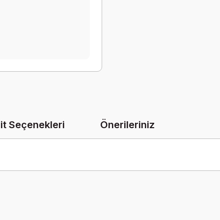
it Seçenekleri
Önerileriniz
onularda yetersiz gördüğünüz noktaları öneri formunu kullanarak tarafımız
Bu ürüne ilk yorumu siz yapın!