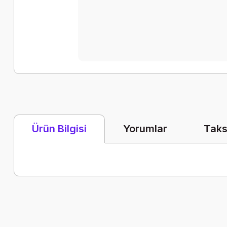
Yorumlar
Taks
Ürün Bilgisi
Bu ürünün fiyat bilgisi, resim, ürün açıklamalarında ve diğer k
Görüş ve önerileriniz için teşekkür ederiz.