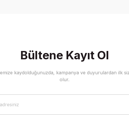
Yorum Yaz
Bültene Kayıt Ol
stemize kaydolduğunuzda, kampanya ve duyurulardan ilk siz
Gönder
olur.