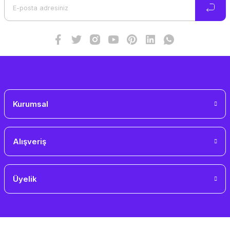
Ürün bilgilerinde hatalar bulunuyor.
Ürün fiyatı diğer sitelerden daha pahalı.
Bu ürüne benzer farklı alternatifler olmalı.
Gönder
Kurumsal
Alışveriş
Üyelik