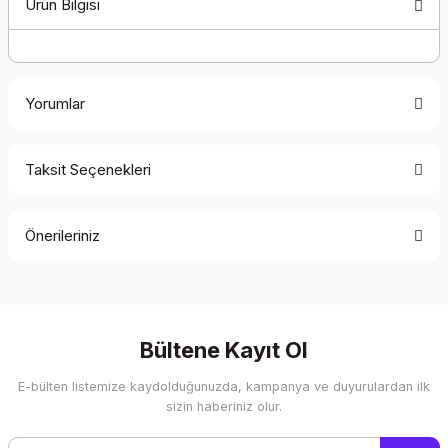
Ürün Bilgisi
Yorumlar
Taksit Seçenekleri
Bu ürüne ilk yorumu siz yapın!
Önerileriniz
Yorum Yaz
Bu ürünün fiyat bilgisi, resim, ürün açıklamalarında ve diğer
konularda yetersiz gördüğünüz noktaları öneri formunu
kullanarak tarafımıza iletebilirsiniz.
Görüş ve önerileriniz için teşekkür ederiz.
Bültene Kayıt Ol
E-bülten listemize kaydolduğunuzda, kampanya ve duyurulardan ilk
Ürün resmi kalitesiz, bozuk veya görüntülenemiyor.
sizin haberiniz olur.
Ürün açıklamasında eksik bilgiler bulunuyor.