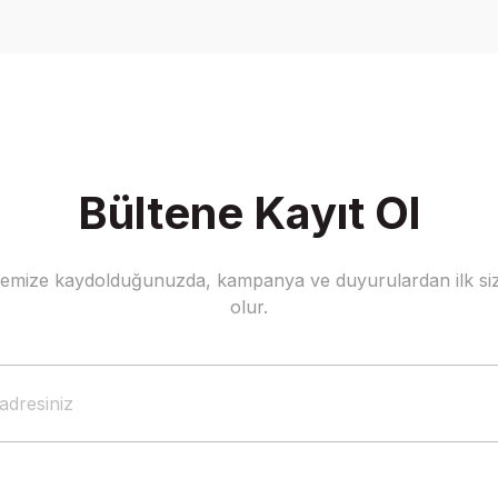
Yorum Yaz
Bültene Kayıt Ol
stemize kaydolduğunuzda, kampanya ve duyurulardan ilk siz
Gönder
olur.