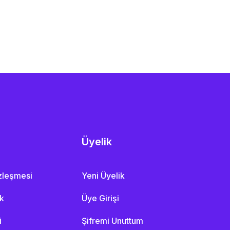
Üyelik
özleşmesi
Yeni Üyelik
ik
Üye Girişi
i
Şifremi Unuttum