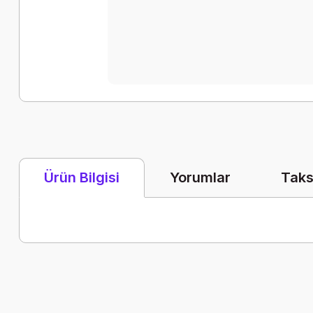
Yorumlar
Taks
Ürün Bilgisi
Bu ürünün fiyat bilgisi, resim, ürün açıklamalarında ve diğer k
Görüş ve önerileriniz için teşekkür ederiz.