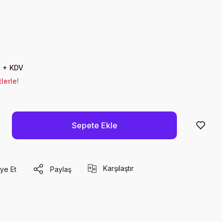
D + KDV
lerle!
Sepete Ekle
Karşılaştır
ye Et
Paylaş