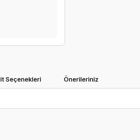
it Seçenekleri
Önerileriniz
onularda yetersiz gördüğünüz noktaları öneri formunu kullanarak tarafımız
Bu ürüne ilk yorumu siz yapın!