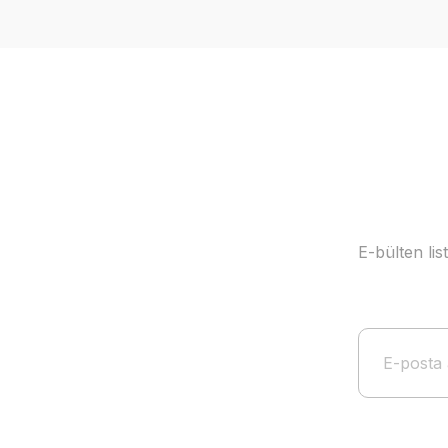
Ürün resmi kalitesiz, bozuk veya görüntülenemiyor.
Ürün açıklamasında eksik bilgiler bulunuyor.
Ürün bilgilerinde hatalar bulunuyor.
Ürün fiyatı diğer sitelerden daha pahalı.
Bu ürüne benzer farklı alternatifler olmalı.
E-bülten li