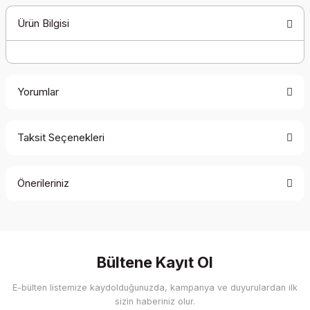
Ürün Bilgisi
Yorumlar
Taksit Seçenekleri
Bu ürüne ilk yorumu siz yapın!
Önerileriniz
Yorum Yaz
Bu ürünün fiyat bilgisi, resim, ürün açıklamalarında ve diğer
konularda yetersiz gördüğünüz noktaları öneri formunu
kullanarak tarafımıza iletebilirsiniz.
Görüş ve önerileriniz için teşekkür ederiz.
Bültene Kayıt Ol
E-bülten listemize kaydolduğunuzda, kampanya ve duyurulardan ilk
Ürün resmi kalitesiz, bozuk veya görüntülenemiyor.
sizin haberiniz olur.