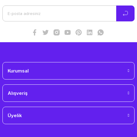
Ürün açıklamasında eksik bilgiler bulunuyor.
Ürün bilgilerinde hatalar bulunuyor.
Ürün fiyatı diğer sitelerden daha pahalı.
Bu ürüne benzer farklı alternatifler olmalı.
Gönder
Kurumsal
Alışveriş
Üyelik