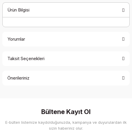
Ürün Bilgisi
Yorumlar
Taksit Seçenekleri
Bu ürüne ilk yorumu siz yapın!
Önerileriniz
Yorum Yaz
Bu ürünün fiyat bilgisi, resim, ürün açıklamalarında ve diğer
konularda yetersiz gördüğünüz noktaları öneri formunu
kullanarak tarafımıza iletebilirsiniz.
Görüş ve önerileriniz için teşekkür ederiz.
Bültene Kayıt Ol
E-bülten listemize kaydolduğunuzda, kampanya ve duyurulardan ilk
Ürün resmi kalitesiz, bozuk veya görüntülenemiyor.
sizin haberiniz olur.