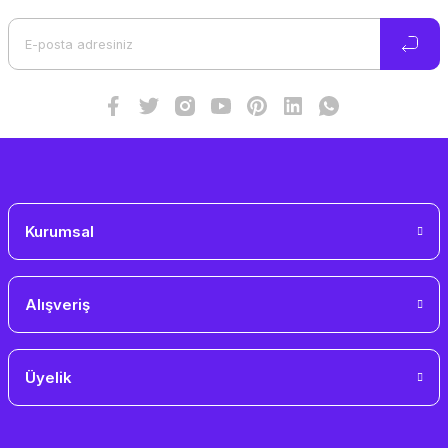
Ürün açıklamasında eksik bilgiler bulunuyor.
Ürün bilgilerinde hatalar bulunuyor.
Ürün fiyatı diğer sitelerden daha pahalı.
Bu ürüne benzer farklı alternatifler olmalı.
Gönder
Kurumsal
Alışveriş
Üyelik