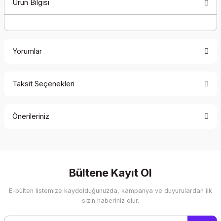
Ürün Bilgisi
Yorumlar
Taksit Seçenekleri
Bu ürüne ilk yorumu siz yapın!
Önerileriniz
Yorum Yaz
Bu ürünün fiyat bilgisi, resim, ürün açıklamalarında ve diğer
konularda yetersiz gördüğünüz noktaları öneri formunu
kullanarak tarafımıza iletebilirsiniz.
Görüş ve önerileriniz için teşekkür ederiz.
Bültene Kayıt Ol
E-bülten listemize kaydolduğunuzda, kampanya ve duyurulardan ilk
Ürün resmi kalitesiz, bozuk veya görüntülenemiyor.
sizin haberiniz olur.
Ürün açıklamasında eksik bilgiler bulunuyor.