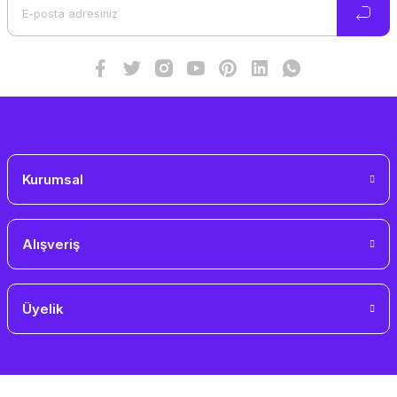
Ürün bilgilerinde hatalar bulunuyor.
Ürün fiyatı diğer sitelerden daha pahalı.
Bu ürüne benzer farklı alternatifler olmalı.
Gönder
Kurumsal
Alışveriş
Üyelik