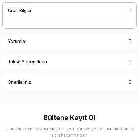
Ürün Bilgisi
Yorumlar
Taksit Seçenekleri
Bu ürüne ilk yorumu siz yapın!
Önerileriniz
Yorum Yaz
Bu ürünün fiyat bilgisi, resim, ürün açıklamalarında ve diğer
konularda yetersiz gördüğünüz noktaları öneri formunu
kullanarak tarafımıza iletebilirsiniz.
Görüş ve önerileriniz için teşekkür ederiz.
Bültene Kayıt Ol
E-bülten listemize kaydolduğunuzda, kampanya ve duyurulardan ilk
Ürün resmi kalitesiz, bozuk veya görüntülenemiyor.
sizin haberiniz olur.