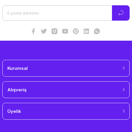
Ürün açıklamasında eksik bilgiler bulunuyor.
Ürün bilgilerinde hatalar bulunuyor.
Ürün fiyatı diğer sitelerden daha pahalı.
Bu ürüne benzer farklı alternatifler olmalı.
Gönder
Kurumsal
Alışveriş
Üyelik