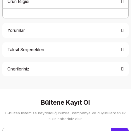
Ürün Bilgisi
Yorumlar
Taksit Seçenekleri
Bu ürüne ilk yorumu siz yapın!
Önerileriniz
Yorum Yaz
Bu ürünün fiyat bilgisi, resim, ürün açıklamalarında ve diğer
konularda yetersiz gördüğünüz noktaları öneri formunu
kullanarak tarafımıza iletebilirsiniz.
Görüş ve önerileriniz için teşekkür ederiz.
Bültene Kayıt Ol
E-bülten listemize kaydolduğunuzda, kampanya ve duyurulardan ilk
Ürün resmi kalitesiz, bozuk veya görüntülenemiyor.
sizin haberiniz olur.
Ürün açıklamasında eksik bilgiler bulunuyor.