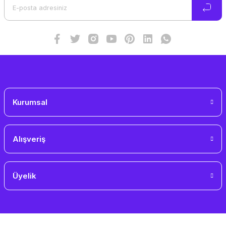
Ürün bilgilerinde hatalar bulunuyor.
Ürün fiyatı diğer sitelerden daha pahalı.
Bu ürüne benzer farklı alternatifler olmalı.
Gönder
Kurumsal
Alışveriş
Üyelik