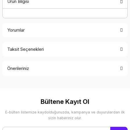
Ürün Bilgisi
Yorumlar
Taksit Seçenekleri
Bu ürüne ilk yorumu siz yapın!
Önerileriniz
Yorum Yaz
Bu ürünün fiyat bilgisi, resim, ürün açıklamalarında ve diğer
konularda yetersiz gördüğünüz noktaları öneri formunu
kullanarak tarafımıza iletebilirsiniz.
Görüş ve önerileriniz için teşekkür ederiz.
Bültene Kayıt Ol
E-bülten listemize kaydolduğunuzda, kampanya ve duyurulardan ilk
Ürün resmi kalitesiz, bozuk veya görüntülenemiyor.
sizin haberiniz olur.
Ürün açıklamasında eksik bilgiler bulunuyor.