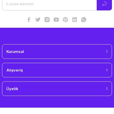
Ürün bilgilerinde hatalar bulunuyor.
Ürün fiyatı diğer sitelerden daha pahalı.
Bu ürüne benzer farklı alternatifler olmalı.
Gönder
Kurumsal
Alışveriş
Üyelik