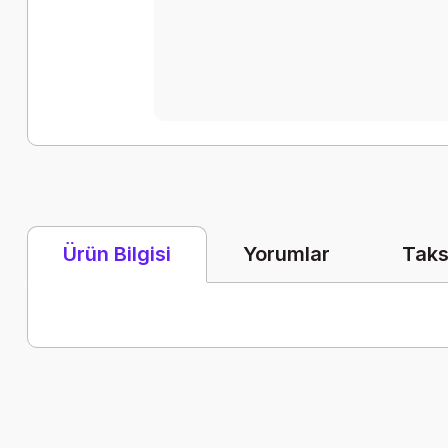
Yorumlar
Taks
Ürün Bilgisi
Bu ürünün fiyat bilgisi, resim, ürün açıklamalarında ve diğer k
Görüş ve önerileriniz için teşekkür ederiz.