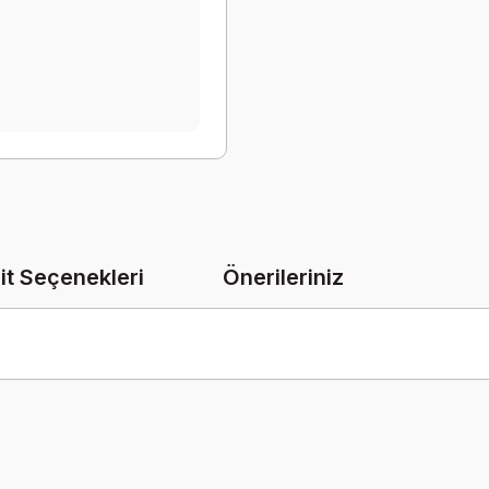
it Seçenekleri
Önerileriniz
onularda yetersiz gördüğünüz noktaları öneri formunu kullanarak tarafımız
Bu ürüne ilk yorumu siz yapın!