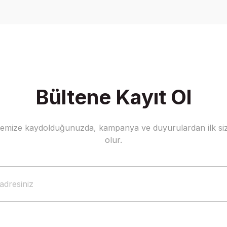
Yorum Yaz
Bültene Kayıt Ol
stemize kaydolduğunuzda, kampanya ve duyurulardan ilk siz
Gönder
olur.