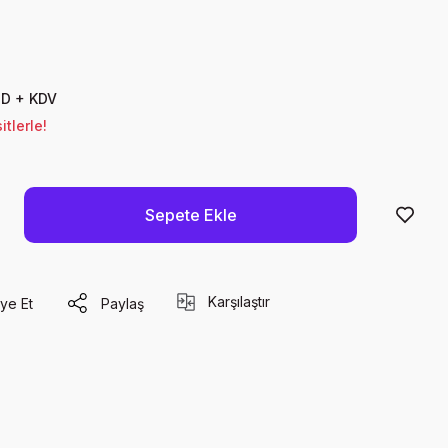
SD + KDV
tlerle!
Sepete Ekle
Karşılaştır
ye Et
Paylaş