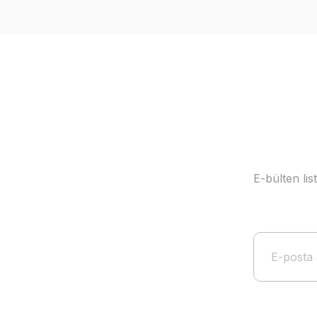
Ürün resmi kalitesiz, bozuk veya görüntülenemiyor.
Ürün açıklamasında eksik bilgiler bulunuyor.
Ürün bilgilerinde hatalar bulunuyor.
Ürün fiyatı diğer sitelerden daha pahalı.
Bu ürüne benzer farklı alternatifler olmalı.
E-bülten li