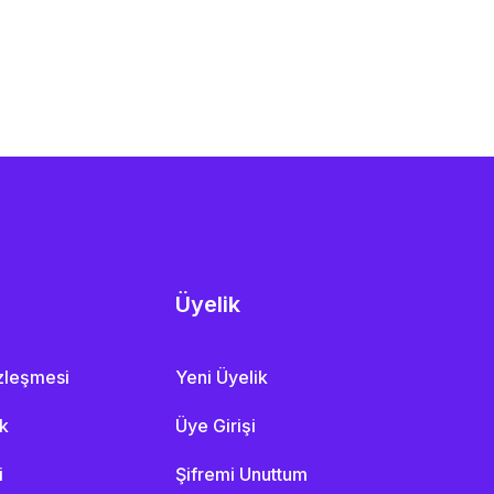
Üyelik
özleşmesi
Yeni Üyelik
ik
Üye Girişi
i
Şifremi Unuttum