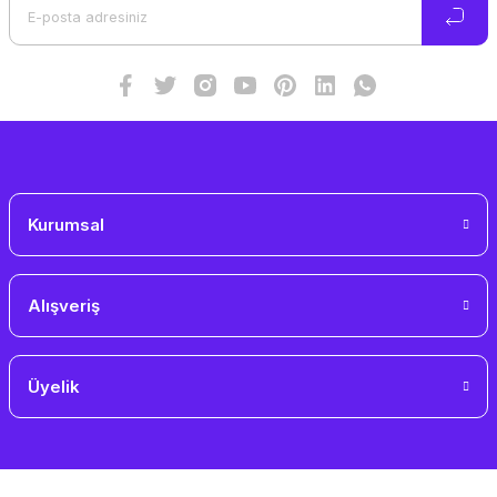
Ürün bilgilerinde hatalar bulunuyor.
Ürün fiyatı diğer sitelerden daha pahalı.
Bu ürüne benzer farklı alternatifler olmalı.
Gönder
Kurumsal
Alışveriş
Üyelik