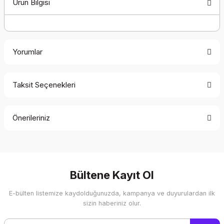
Ürün Bilgisi
Yorumlar
Taksit Seçenekleri
Bu ürüne ilk yorumu siz yapın!
Önerileriniz
Yorum Yaz
Bu ürünün fiyat bilgisi, resim, ürün açıklamalarında ve diğer
konularda yetersiz gördüğünüz noktaları öneri formunu
kullanarak tarafımıza iletebilirsiniz.
Görüş ve önerileriniz için teşekkür ederiz.
Bültene Kayıt Ol
E-bülten listemize kaydolduğunuzda, kampanya ve duyurulardan ilk
Ürün resmi kalitesiz, bozuk veya görüntülenemiyor.
sizin haberiniz olur.
Ürün açıklamasında eksik bilgiler bulunuyor.